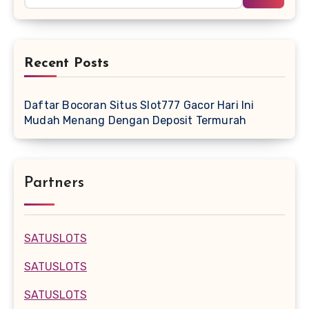
Recent Posts
Daftar Bocoran Situs Slot777 Gacor Hari Ini
Mudah Menang Dengan Deposit Termurah
Partners
SATUSLOTS
SATUSLOTS
SATUSLOTS